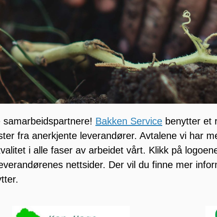
re samarbeidspartnere!
Bakken Service
benytter et r
ter fra anerkjente leverandører. Avtalene vi har me
valitet i alle faser av arbeidet vårt. Klikk på logoen
leverandørenes nettsider. Der vil du finne mer inf
tter.