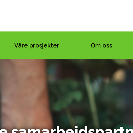
Våre prosjekter
Om oss
e samarbeidspart