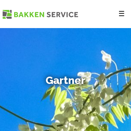
☰
Gartner