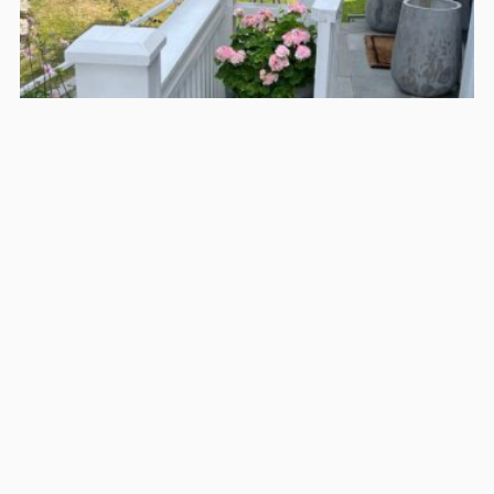
Gartner på Nordstrand
På denne sjarmerende eiendommen på Nordstrand
har vi i Bakken Service en fast avt […]
Les mer