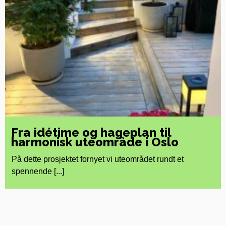
Fra idétime og hageplan til
harmonisk uteområde i Oslo
På dette prosjektet fornyet vi uteområdet rundt et
spennende [...]
Les mer